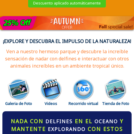
Descuento aplicado automáticamente
¡EXPLORE Y DESCUBRA EL IMPULSO DE LA NATURALEZA!
Ven a nuestro hermoso parque y descubre la increíble
sensación de nadar con delfines e interactuar con otros
animales increíbles en un ambiente tropical único.
Galeria de Foto
Videos
Recorrido virtual
Tienda de Foto
NADA CON
EN EL
Y
DELFINES
OCEANO
MANTENTE
CON ESTOS
EXPLORANDO